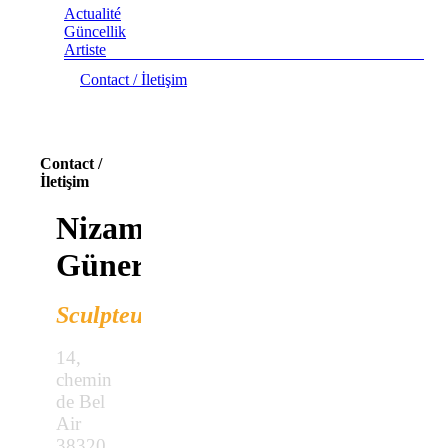
Actualité
Güncellik
Artiste
Contact / İletişim
Contact /
İletişim
Nizam
Güner
Sculpteur
14,
chemin
de Bel
Air
38320