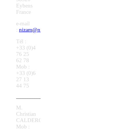
Eybens
France
e-mail
:
nizam@nizamguner.com
Tél :
+33 (0)4
76 25
62 78
Mob :
+33 (0)6
27 13
44 75
________________________________________________
M.
Christian
CALDERON
Mob :